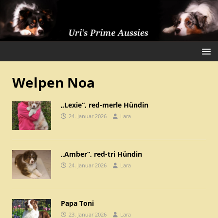
Welpen Noa
„Lexie“, red-merle Hündin
24. Januar 2026
Lara
„Amber“, red-tri Hündin
24. Januar 2026
Lara
Papa Toni
23. Januar 2026
Lara