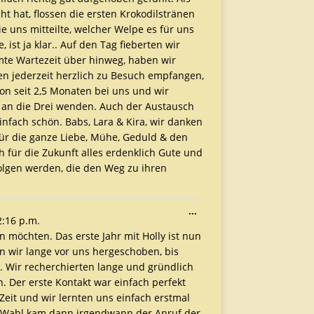
ht hat, flossen die ersten Krokodilstränen
e uns mitteilte, welcher Welpe es für uns
ist ja klar.. Auf den Tag fieberten wir
mte Wartezeit über hinweg, haben wir
n jederzeit herzlich zu Besuch empfangen,
chon seit 2,5 Monaten bei uns und wir
 an die Drei wenden. Auch der Austausch
nfach schön. Babs, Lara & Kira, wir danken
ür die ganze Liebe, Mühe, Geduld & den
h für die Zukunft alles erdenklich Gute und
folgen werden, die den Weg zu ihren
...
2:16 p.m.
en möchten. Das erste Jahr mit Holly ist nun
n wir lange vor uns hergeschoben, bis
 Wir recherchierten lange und gründlich
 Der erste Kontakt war einfach perfekt
eit und wir lernten uns einfach erstmal
n Wahl kam dann irgendwann der Anruf der