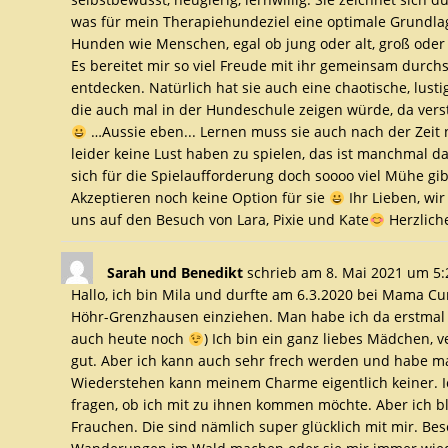
was für mein Therapiehundeziel eine optimale Grundlage 
Hunden wie Menschen, egal ob jung oder alt, groß oder kle
Es bereitet mir so viel Freude mit ihr gemeinsam durch
entdecken. Natürlich hat sie auch eine chaotische, lusti
die auch mal in der Hundeschule zeigen würde, da verst
…Aussie eben... Lernen muss sie auch nach der Zeit
leider keine Lust haben zu spielen, das ist manchmal 
sich für die Spielaufforderung doch soooo viel Mühe g
Akzeptieren noch keine Option für sie
Ihr Lieben, wi
uns auf den Besuch von Lara, Pixie und Kate
Herzliche
Sarah und Benedikt
schrieb am
8. Mai 2021
um
5:
Hallo, ich bin Mila und durfte am 6.3.2020 bei Mama Cu
Höhr-Grenzhausen einziehen. Man habe ich da erstmal a
auch heute noch
) Ich bin ein ganz liebes Mädchen,
gut. Aber ich kann auch sehr frech werden und habe 
Wiederstehen kann meinem Charme eigentlich keiner. I
fragen, ob ich mit zu ihnen kommen möchte. Aber ich b
Frauchen. Die sind nämlich super glücklich mit mir. Bes