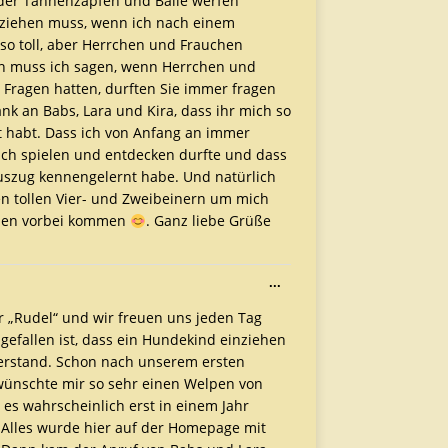
er Tannenzapfen und Bälle werfen
nziehen muss, wenn ich nach einem
so toll, aber Herrchen und Frauchen
en muss ich sagen, wenn Herrchen und
Fragen hatten, durften Sie immer fragen
k an Babs, Lara und Kira, dass ihr mich so
et habt. Dass ich von Anfang an immer
euch spielen und entdecken durfte und dass
uszug kennengelernt habe. Und natürlich
len tollen Vier- und Zweibeinern um mich
elen vorbei kommen
. Ganz liebe Grüße
...
r „Rudel“ und wir freuen uns jeden Tag
efallen ist, dass ein Hundekind einziehen
Verstand. Schon nach unserem ersten
 wünschte mir so sehr einen Welpen von
s es wahrscheinlich erst in einem Jahr
. Alles wurde hier auf der Homepage mit