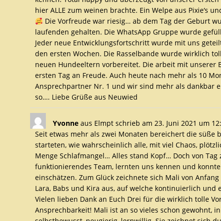
hier ALLE zum weinen brachte. Ein Welpe aus Pixie‘s un
Die Vorfreude war riesig… ab dem Tag der Geburt wu
laufenden gehalten. Die WhatsApp Gruppe wurde gefüll
Jeder neue Entwicklungsfortschritt wurde mit uns geteilt
den ersten Wochen. Die Rasselbande wurde wirklich toll 
neuen Hundeeltern vorbereitet. Die arbeit mit unserer
ersten Tag an Freude. Auch heute nach mehr als 10 M
Ansprechpartner Nr. 1 und wir sind mehr als dankbar 
so…. Liebe Grüße aus Neuwied
Yvonne
aus
Elmpt
schrieb am
23. Juni 2021
um
12
Seit etwas mehr als zwei Monaten bereichert die süße 
starteten, wie wahrscheinlich alle, mit viel Chaos, plö
Menge Schlafmangel… Alles stand Kopf… Doch von Tag 
funktionierendes Team, lernten uns kennen und konnt
einschätzen. Zum Glück zeichnete sich Mali von Anfang 
Lara, Babs und Kira aus, auf welche kontinuierlich und
Vielen lieben Dank an Euch Drei für die wirklich tolle 
Ansprechbarkeit! Mali ist an so vieles schon gewohnt, 
selbstbewusst, neugierig, lernwillig. Sie zeichnet sich