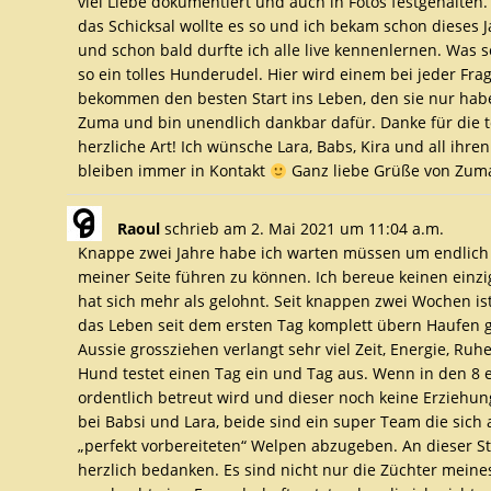
viel Liebe dokumentiert und auch in Fotos festgehalten
das Schicksal wollte es so und ich bekam schon dieses 
und schon bald durfte ich alle live kennenlernen. Was 
so ein tolles Hunderudel. Hier wird einem bei jeder Fra
bekommen den besten Start ins Leben, den sie nur habe
Zuma und bin unendlich dankbar dafür. Danke für die t
herzliche Art! Ich wünsche Lara, Babs, Kira und all ihre
bleiben immer in Kontakt
Ganz liebe Grüße von Zum
Raoul
schrieb am
2. Mai 2021
um
11:04 a.m.
Knappe zwei Jahre habe ich warten müssen um endlich
meiner Seite führen zu können. Ich bereue keinen einz
hat sich mehr als gelohnt. Seit knappen zwei Wochen is
das Leben seit dem ersten Tag komplett übern Haufen 
Aussie grossziehen verlangt sehr viel Zeit, Energie, Ru
Hund testet einen Tag ein und Tag aus. Wenn in den 8
ordentlich betreut wird und dieser noch keine Erziehu
bei Babsi und Lara, beide sind ein super Team die sic
„perfekt vorbereiteten“ Welpen abzugeben. An dieser St
herzlich bedanken. Es sind nicht nur die Züchter meine