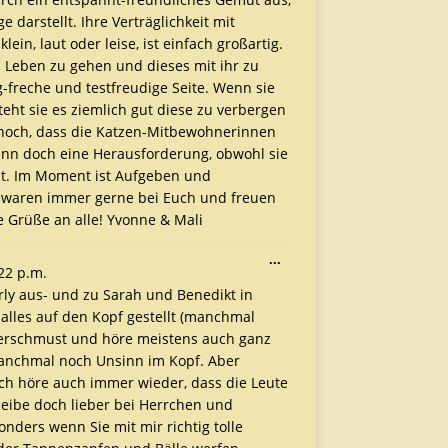
darstellt. Ihre Verträglichkeit mit
in, laut oder leise, ist einfach großartig.
s Leben zu gehen und dieses mit ihr zu
g-freche und testfreudige Seite. Wenn sie
eht sie es ziemlich gut diese zu verbergen
 noch, dass die Katzen-Mitbewohnerinnen
dann doch eine Herausforderung, obwohl sie
ibt. Im Moment ist Aufgeben und
r waren immer gerne bei Euch und freuen
 Grüße an alle! Yvonne & Mali
...
22 p.m.
rly aus- und zu Sarah und Benedikt in
lles auf den Kopf gestellt (manchmal
 verschmust und höre meistens auch ganz
manchmal noch Unsinn im Kopf. Aber
ch höre auch immer wieder, dass die Leute
leibe doch lieber bei Herrchen und
onders wenn Sie mit mir richtig tolle