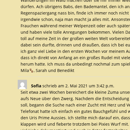
Wanderungen im Wald machen oder sie mir immer wied
dürfen. Ach übrigens Babs, den Bademantel, den ich a
Regenspaziergang nass bin, finde ich immer noch nicht 
irgendwie schon, naja man macht ja alles mit. Ansonst
Frauchen während meiner Welpenzeit oder auch später 
und haben viele tolle Anregungen bekommen. Vielen Dan
toll auf meine Zeit in der großen weiten Welt vorbereit
dabei sein durfte, drinnen und draußen, dass ich bei 
ich ganz viel Liebe in den ersten Wochen vor meinem A
dass ich direkt von Anfang an ein großes Rudel mit vie
herum hatte. Ich muss da unbedingt nochmal zum spi
Mila
, Sarah und Benedikt
Sofia
schrieb am
2. Mai 2021
um
3:42 p.m.
Seit etwa zwei Wochen bereichert die kleine Zuma unse
aufs Neue über den Zwerg. Nachdem die Entscheidung g
soll, begann die Suche nach einer Zucht mit Herz und 
Telefonat hatte ich einfach ein gutes Bauchgefühl und
den Uris Prime Aussies. Ich stellte mich darauf ein, das
klappen wird und fieberte trotzdem bei Pixies Wurf mit