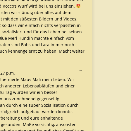
d Rocco‘s Wurf wird bei uns einziehen.
rden wir ständig über alles auf dem
t mit den süßesten Bildern und Videos.
 so dass wir einfach nichts verpassten in
sozialisiert und für das Leben bei seinen
 Blue Merl Hündin machte einfach vom
onaten sind Babs und Lara immer noch
euch kennengelernt zu haben. Macht weiter
...
:27 p.m.
blue-merle Maus Mali mein Leben. Wir
tzlich anderen Lebensabläufen und einer
zu Tag wurden wir ein besser
en uns zunehmend gegenseitig
an durch eine super Sozialisation durch
 erfolgreich aufgebaut werden konnte.
Vorbereitung und eure anhaltende
in gesundem Maße vorsichtig, ansonsten
 durch ein entspannt-freundliches Gemüt aus,