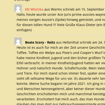
KD Wlotzka
aus
Worms
schrieb am
15. September
Hallo, heute wurde unser Ace (uris-prime-aussies-wayne)
meines vorigen Aussie's (Spike) hinweg getröstet, und nu
für diesen tollen Hund !!! Viele Grüße Klaus-Dieter (ein B
einfügen)
Beate Scory - Reitz
aus
Hellenthal
schrieb am
24. 
Heute ist es auch für mich an der Zeit unsere Geschich
Toffee. Toffee ein Welpe aus Pixie's und Cooper's Wurf 
habe meine Kindheit, Jugend und den bisher größten T
Eifel verbracht. In meiner Kindheit/Jugend hatten wir v
Hühner und natürlich Hunde. Schäferhunde. Mein Vater
und Tiere. Für mich stand schon immer fest, später ei
sieht oft seltsame Wege für uns vor. Es dauerte sehr l
konnte. Meine Suche begann im Jahre 2021. Ich ging in
und Menschen kennengelernt, aber keiner dieser Hunde 
Geschichten erschütterten mich und manchmal benötigte
verarbeiten. Erschüttert hat mich auch, das man Hunde 
glauben das man dort nur Gebrauchsgegenstände ersteh