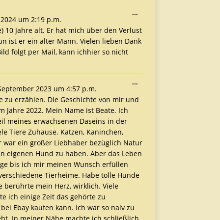
...
 2024
um
2:19 p.m.
 10 Jahre alt. Er hat mich über den Verlust
n ist er ein alter Mann. Vielen lieben Dank
ild folgt per Mail, kann ichhier so nicht
...
September 2023
um
4:57 p.m.
te zu erzählen. Die Geschichte von mir und
im Jahre 2022. Mein Name ist Beate. Ich
eil meines erwachsenen Daseins in der
iele Tiere Zuhause. Katzen, Kaninchen,
 war ein großer Liebhaber bezüglich Natur
nen eigenen Hund zu haben. Aber das Leben
ange bis ich mir meinen Wunsch erfüllen
 verschiedene Tierheime. Habe tolle Hunde
berührte mein Herz, wirklich. Viele
 ich einige Zeit das gehörte zu
bei Ebay kaufen kann. Ich war so naiv zu
t. In meiner Nähe machte ich schließlich