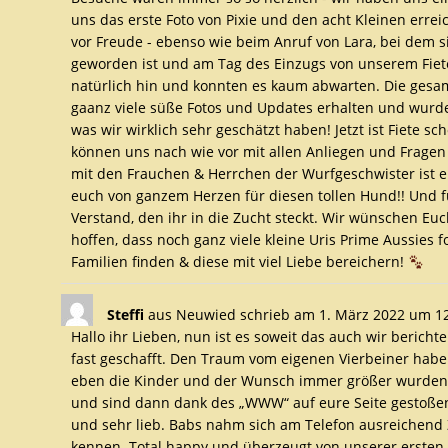
uns das erste Foto von Pixie und den acht Kleinen erreic
vor Freude - ebenso wie beim Anruf von Lara, bei dem si
geworden ist und am Tag des Einzugs von unserem Fiete, 
natürlich hin und konnten es kaum abwarten. Die gesa
gaanz viele süße Fotos und Updates erhalten und wurde
was wir wirklich sehr geschätzt haben! Jetzt ist Fiete s
können uns nach wie vor mit allen Anliegen und Fragen
mit den Frauchen & Herrchen der Wurfgeschwister ist ei
euch von ganzem Herzen für diesen tollen Hund!! Und f
Verstand, den ihr in die Zucht steckt. Wir wünschen Euc
hoffen, dass noch ganz viele kleine Uris Prime Aussies 
Familien finden & diese mit viel Liebe bereichern!
Steffi
aus
Neuwied
schrieb am
1. März 2022
um
1
Hallo ihr Lieben, nun ist es soweit das auch wir bericht
fast geschafft. Den Traum vom eigenen Vierbeiner habe
eben die Kinder und der Wunsch immer größer wurden.
und sind dann dank des „WWW“ auf eure Seite gestoßen.
und sehr lieb. Babs nahm sich am Telefon ausreichend Z
kennen. Total happy und überzeugt von unserer erste