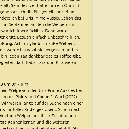
e alt. Sein Besitzer hatte ihm ein Ohr mit
geben als ich die Pflegestelle anrief um
ndete ich bei Uris Prime Aussis. Schon das
n. Im September sollten die Welpen zur
 war ich überglücklich. Dann war es
er erste Besuch einfach unbeschreiblich.
rüßung. Acht unglaublich süße Welpen.
nis werde ich wohl nie vergessen und in
in jeden Tag dankbar das es Toffee gibt,
gleiten darf. Babs, Lara und Kira vielen
...
23
um
3:17 p.m.
 ein Welpe von den Uris Prime Aussies bei
pen aus Pixie‘s und Cooper‘s Wurf (2022)
 Wir waren lange auf der Suche nach einer
 & ihr tolles Rudel gestoßen.. Schon nach
 wir einen Welpen aus ihrer Zucht haben
erste Kennenlernen und die weiteren
fach richtig gut aufgehoben gefühlt. Als