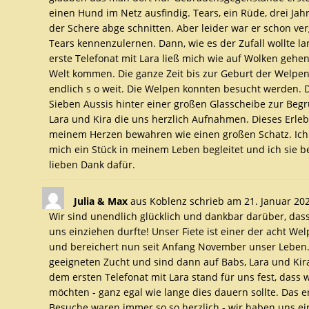
einen Hund im Netz ausfindig. Tears, ein Rüde, drei Jahr
der Schere abge schnitten. Aber leider war er schon ver
Tears kennenzulernen. Dann, wie es der Zufall wollte la
erste Telefonat mit Lara ließ mich wie auf Wolken gehe
Welt kommen. Die ganze Zeit bis zur Geburt der Welpen
endlich s o weit. Die Welpen konnten besucht werden. D
Sieben Aussis hinter einer großen Glasscheibe zur Beg
Lara und Kira die uns herzlich Aufnahmen. Dieses Erleb
meinem Herzen bewahren wie einen großen Schatz. Ich b
mich ein Stück in meinem Leben begleitet und ich sie be
lieben Dank dafür.
Julia & Max
aus
Koblenz
schrieb am
21. Januar 20
Wir sind unendlich glücklich und dankbar darüber, dass
uns einziehen durfte! Unser Fiete ist einer der acht Wel
und bereichert nun seit Anfang November unser Leben.
geeigneten Zucht und sind dann auf Babs, Lara und Kira
dem ersten Telefonat mit Lara stand für uns fest, dass
möchten - ganz egal wie lange dies dauern sollte. Das 
Besuche waren immer so so herzlich - wir haben uns ein