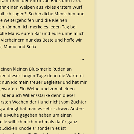
. Dann kam der Anruf von Babs und Lara,
Jahr einen Welpen aus Pixies erstem Wurf
soll ich sagen?! So herzliche Menschen und
ge weitergeholfen und die Kleinen
n können. Ich merke es jeden Tag bei
olle Maus, euren Rat und eure unheimlich
n Vierbeinern nur das Beste und hoffe wir
a, Momo und Sofia
...
 einen kleinen Blue-merle Rüden an
igen dieser langen Tage denn die Warterei
t nun Rio mein treuer Begleiter und hat mir
geworfen. Ein Welpe und zumal einen
he aber auch Willensstärke denn dieser
 ersten Wochen der Hund nicht vom Züchter
ng anfängt hat man es sehr schwer. Anders
h alle Mühe gegeben haben um einen
elle will ich mich nochmals dafür ganz
s „dicken Knödels“ sondern es ist