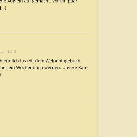
die Äuglein auf gemacht. Vor ein paar
[…]
ara
0
ch endlich los mit dem Welpentagebuch…
 eher ein Wochenbuch werden. Unsere Kate
]