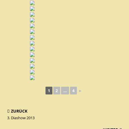
1
2
...
4
►
ZURÜCK
3. Diashow 2013