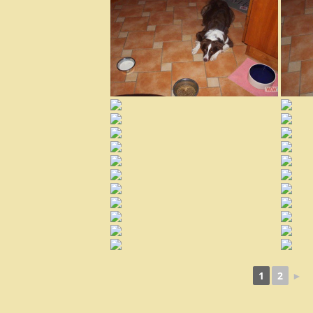
1
2
►