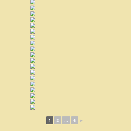
1
2
...
6
►