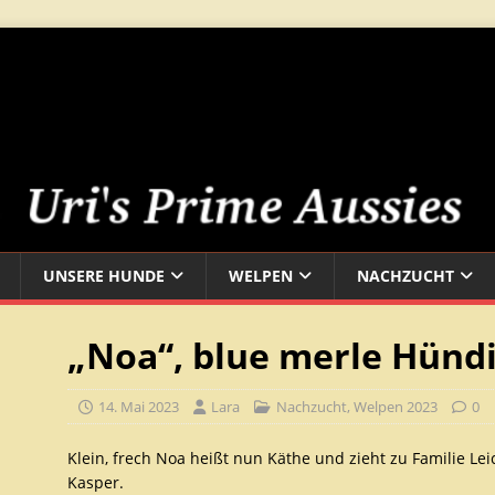
UNSERE HUNDE
WELPEN
NACHZUCHT
„Noa“, blue merle Hünd
14. Mai 2023
Lara
Nachzucht
,
Welpen 2023
0
Klein, frech Noa heißt nun Käthe und zieht zu Familie L
Kasper.