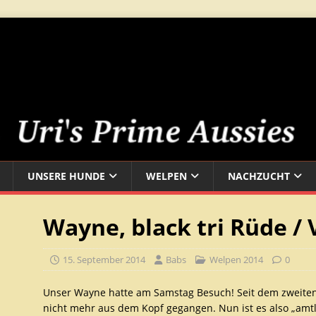
UNSERE HUNDE
WELPEN
NACHZUCHT
Wayne, black tri Rüde 
15. September 2014
Babs
Welpen 2014
0
Unser Wayne hatte am Samstag Besuch! Seit dem zweiten 
nicht mehr aus dem Kopf gegangen. Nun ist es also „amtl