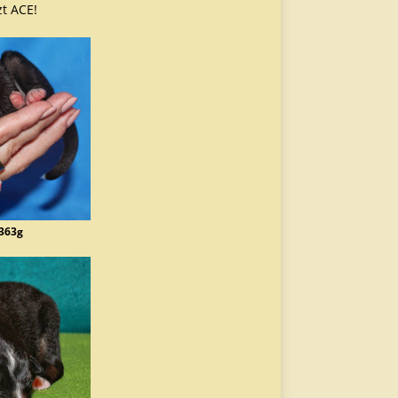
zt ACE!
 363g