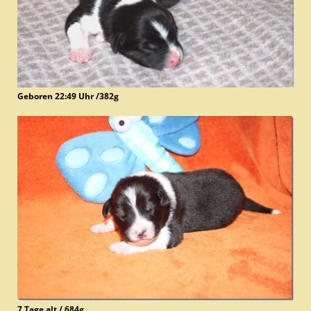
Geboren 22:49 Uhr /382g
7 Tage alt / 684g