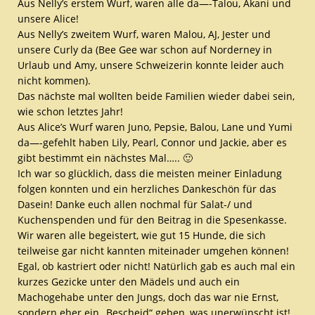
Aus Nelly’s erstem Wurf, waren alle da—-Talou, Akani und
unsere Alice!
Aus Nelly’s zweitem Wurf, waren Malou, AJ, Jester und
unsere Curly da (Bee Gee war schon auf Norderney in
Urlaub und Amy, unsere Schweizerin konnte leider auch
nicht kommen).
Das nächste mal wollten beide Familien wieder dabei sein,
wie schon letztes Jahr!
Aus Alice’s Wurf waren Juno, Pepsie, Balou, Lane und Yumi
da—-gefehlt haben Lily, Pearl, Connor und Jackie, aber es
gibt bestimmt ein nächstes Mal….. 🙂
Ich war so glücklich, dass die meisten meiner Einladung
folgen konnten und ein herzliches Dankeschön für das
Dasein! Danke euch allen nochmal für Salat-/ und
Kuchenspenden und für den Beitrag in die Spesenkasse.
Wir waren alle begeistert, wie gut 15 Hunde, die sich
teilweise gar nicht kannten miteinader umgehen können!
Egal, ob kastriert oder nicht! Natürlich gab es auch mal ein
kurzes Gezicke unter den Mädels und auch ein
Machogehabe unter den Jungs, doch das war nie Ernst,
sondern eher ein „Bescheid“ geben, was unerwünscht ist!