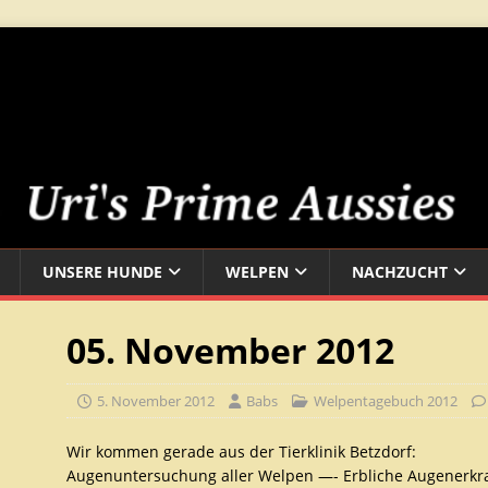
UNSERE HUNDE
WELPEN
NACHZUCHT
05. November 2012
5. November 2012
Babs
Welpentagebuch 2012
Wir kommen gerade aus der Tierklinik Betzdorf:
Augenuntersuchung aller Welpen —- Erbliche Augenerkra