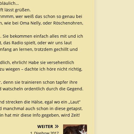
bläulich…
t lässt grüßen.
er, hmmm, wer weiß das schon so genau bei
, wie bei Oma Nelly, oder Röschenohren,
. Sie bekommen einfach alles mit und ich
 das Radio spielt, oder wir uns laut
Anfang an lernen, trotzdem gechillt und
lich, ehrlich! Habe sie versehentlich
u wiegen – dachte ich höre nicht richtig,
, denn sie trainieren schon tapfer ihre
 watscheln ordentlich durch die Gegend.
nd strecken die Hälse, egal wo ein „Laut“
nd manchmal auch schon in diese getapst.
n hat mir diese Info gegeben, wird Zeit!
WEITER
1. Diashow 2017