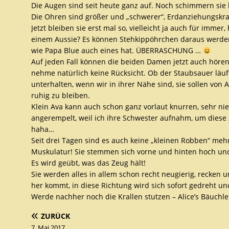
Die Augen sind seit heute ganz auf. Noch schimmern sie 
Die Ohren sind größer und „schwerer“, Erdanziehungskraf
Jetzt bleiben sie erst mal so, vielleicht ja auch für imm
einem Aussie? Es können Stehkippöhrchen daraus werden
wie Papa Blue auch eines hat. ÜBERRASCHUNG …
Auf jeden Fall können die beiden Damen jetzt auch hören
nehme natürlich keine Rücksicht. Ob der Staubsauer läuft,
unterhalten, wenn wir in ihrer Nähe sind, sie sollen von 
ruhig zu bleiben.
Klein Ava kann auch schon ganz vorlaut knurren, sehr nied
angerempelt, weil ich ihre Schwester aufnahm, um diese z
haha…
Seit drei Tagen sind es auch keine „kleinen Robben“ mehr
Muskulatur! Sie stemmen sich vorne und hinten hoch und
Es wird geübt, was das Zeug hält!
Sie werden alles in allem schon recht neugierig, recken u
her kommt, in diese Richtung wird sich sofort gedreht u
Werde nachher noch die Krallen stutzen – Alice’s Bäuchlei
ZURÜCK
7. Mai 2017