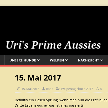
UNSERE HUNDE
WELPEN
NACHZUCHT
15. Mai 2017
15. Mai 2017
Babs
Welpentagebuch 2017
0
Definitiv ein riesen Sprung, wenn man nun die Profilbilder
Dritte Lebenswoche, was ist alles passiert?!