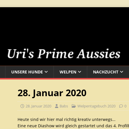
UNSERE HUNDE
WELPEN
NACHZUCHT
28. Januar 2020
28. Januar 2020
Babs
Welpentagebuch 2020
0
Heute sind wir hier mal richtig kreativ unterwegs…
Eine neue Diashow wird gleich gestartet und das 4. Profil